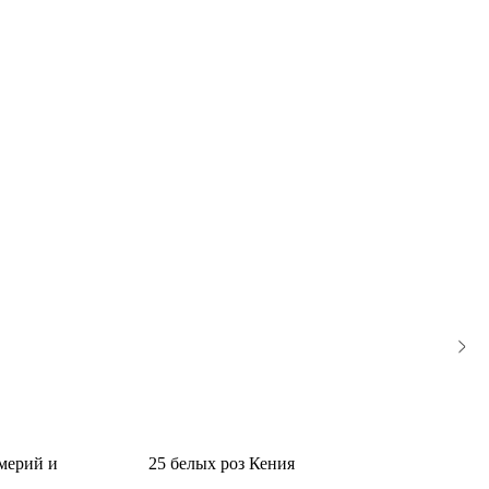
мерий и
25 белых роз Кения
2